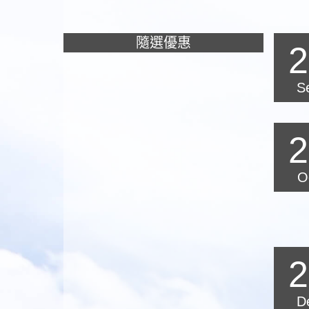
隨選優惠
2
S
2
O
2
D